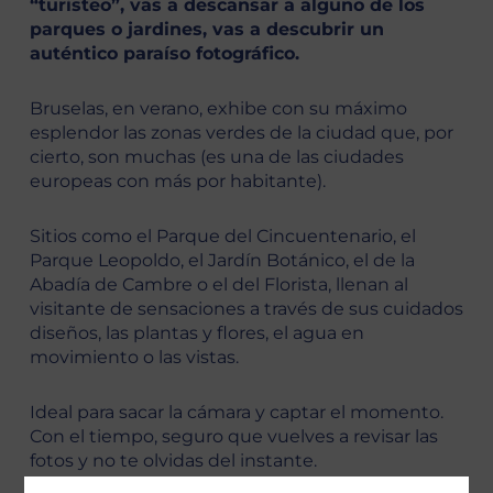
“turisteo”, vas a descansar a alguno de los
parques o jardines, vas a descubrir un
auténtico paraíso fotográfico.
Bruselas, en verano, exhibe con su máximo
esplendor las zonas verdes de la ciudad que, por
cierto, son muchas (es una de las ciudades
europeas con más por habitante).
Sitios como el Parque del Cincuentenario, el
Parque Leopoldo, el Jardín Botánico, el de la
Abadía de Cambre o el del Florista, llenan al
visitante de sensaciones a través de sus cuidados
diseños, las plantas y flores, el agua en
movimiento o las vistas.
Ideal para sacar la cámara y captar el momento.
Con el tiempo, seguro que vuelves a revisar las
fotos y no te olvidas del instante.