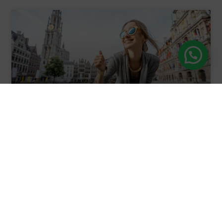
Qué ver en Bruselas por
barrios: guía completa
Bruselas no es una ciudad que se
entienda haciendo una lista de
monumentos y tachándolos uno detrás de
otro. Se