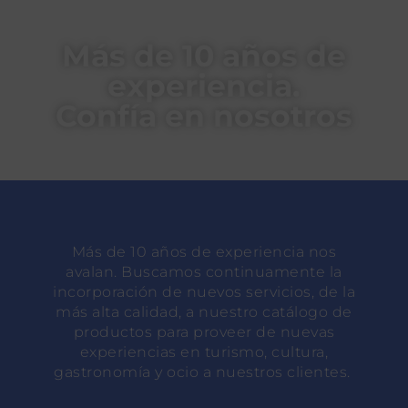
Visita otras ciudades europeas.
¿Buscas un restaurante y no sabes por
Más de 10 años de
cuál decidirte? Pregúntanos y si lo
experiencia.
necesitas te ayudamos con la reserva.
… Y si no encuentras lo que buscas
Confía en nosotros
entre estas líneas, dínoslo y nosotros
te lo conseguimos.
Más de 10 años de experiencia nos
avalan. Buscamos continuamente la
incorporación de nuevos servicios, de la
más alta calidad, a nuestro catálogo de
productos para proveer de nuevas
experiencias en turismo, cultura,
gastronomía y ocio a nuestros clientes.