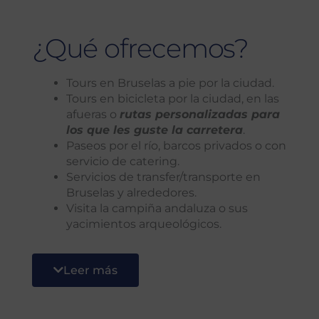
¿Qué ofrecemos?
Tours en Bruselas a pie por la ciudad.
Tours en bicicleta por la ciudad, en las
afueras o
rutas personalizadas para
los que les guste la carretera
.
Paseos por el río, barcos privados o con
servicio de catering.
Servicios de transfer/transporte en
Bruselas y alrededores.
Visita la campiña andaluza o sus
yacimientos arqueológicos.
Catas de vino organizadas en bodegas
locales.
Leer más
Gincanas familiares para grandes y
pequeños.
Escape Room
Actividades de Teambuilding.