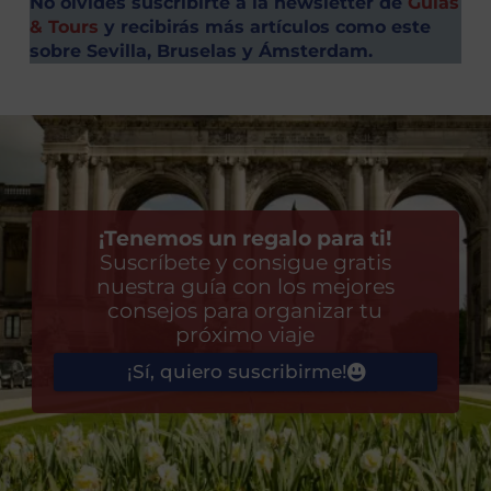
No olvides suscribirte a la newsletter de
Guías
& Tours
y recibirás más artículos como este
sobre Sevilla, Bruselas y Ámsterdam.
¡Tenemos un regalo para ti!
Suscríbete y consigue gratis
nuestra guía con los mejores
consejos para organizar tu
próximo viaje
¡Sí, quiero suscribirme!