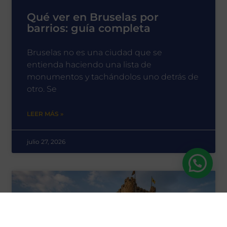
Qué ver en Bruselas por
barrios: guía completa
Bruselas no es una ciudad que se
entienda haciendo una lista de
monumentos y tachándolos uno detrás de
otro. Se
LEER MÁS »
julio 27, 2026
Need help?