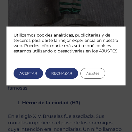
Utilizamos cookies analíticas, publicitarias y de
terceros para darte la mejor experiencia en nuestra
web. Puedes informarte más sobre qué cookies
estamos utilizando o desactivarlas en los
AJUSTES
.
LEYENDAS SOBRE EL MANNEKEN PIS
Se dice que en Manneken Pis en Bruselas se
creó para abastecer la ciudad de agua potable.
ACEPTAR
RECHAZAR
Ajustes
Sin embargo, deambulan leyendas alternativas
en torno a su existencia. Te contamos las más
famosas:
Héroe de la ciudad (H3)
En el siglo XIV, Bruselas fue asediada. Sus
murallas impidieron el paso de los enemigos,
cuya intención era incendiarlas. Un niño llamado